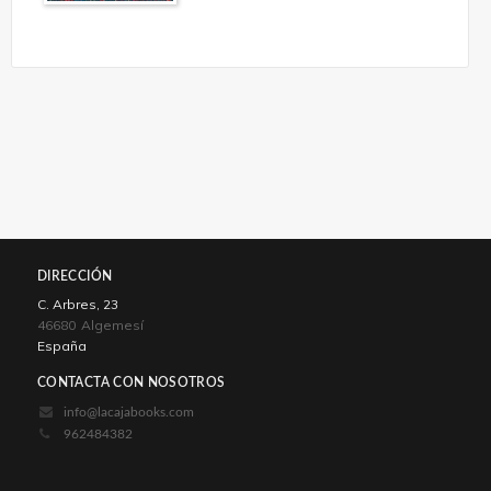
DIRECCIÓN
C. Arbres, 23
46680
Algemesí
España
CONTACTA CON NOSOTROS
info@lacajabooks.com
962484382