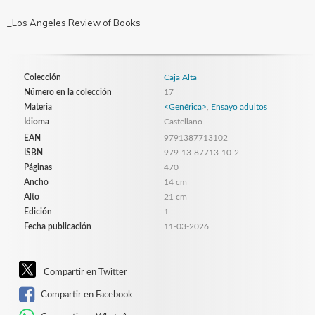
_Los Angeles Review of Books
Colección
Caja Alta
Número en la colección
17
Materia
<Genérica>
,
Ensayo adultos
Idioma
Castellano
EAN
9791387713102
ISBN
979-13-87713-10-2
Páginas
470
Ancho
14 cm
Alto
21 cm
Edición
1
Fecha publicación
11-03-2026
Compartir en Twitter
Compartir en Facebook