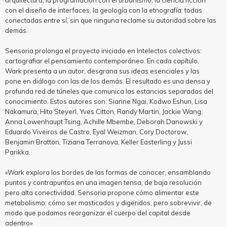
arquitectura, la programación con el urbanismo, la ciencia ficción
con el diseño de interfaces, la geología con la etnografía: todas
conectadas entre sí, sin que ninguna reclame su autoridad sobre las
demás.
Sensoria prolonga el proyecto iniciado en Intelectos colectivos:
cartografiar el pensamiento contemporáneo. En cada capítulo,
Wark presenta a un autor, desgrana sus ideas esenciales y las
pone en diálogo con las de los demás. El resultado es una densa y
profunda red de túneles que comunica las estancias separadas del
conocimiento. Estos autores son: Sianne Ngai, Kodwo Eshun, Lisa
Nakamura, Hito Steyerl, Yves Citton, Randy Martin, Jackie Wang,
Anna Lowenhaupt Tsing, Achille Mbembe, Deborah Danowski y
Eduardo Viveiros de Castro, Eyal Weizman, Cory Doctorow,
Benjamin Bratton, Tiziana Terranova, Keller Easterling y Jussi
Parikka.
«Wark explora los bordes de las formas de conocer, ensamblando
puntos y contrapuntos en una imagen tensa, de baja resolución
pero alta conectividad. Sensoria propone cómo alimentar este
metabolismo: cómo ser masticados y digeridos, pero sobrevivir, de
modo que podamos reorganizar el cuerpo del capital desde
adentro»